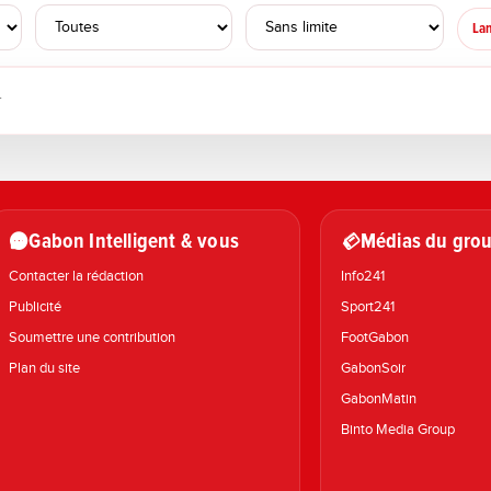
Lan
.
Gabon Intelligent & vous
Médias du grou
Contacter la rédaction
Info241
Publicité
Sport241
Soumettre une contribution
FootGabon
Plan du site
GabonSoir
GabonMatin
Binto Media Group