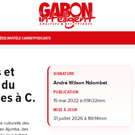
ÉES
L’INVITÉ
LE CARNET
PODCASTS
s et
SIGNATURE
 du
André Wilson Ndombet
PUBLICATION
es à C.
15 mai 2022 à 09h32min
MISE À JOUR
31 juillet 2026 à 16h14min
 culturelle des
es Ajumba, des