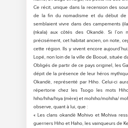
Ce récit, unique dans la recension des sour
de la fin du nomadisme et du début de la
semblaient vivre dans des campements (ila
(nkala) aux côtés des Okandè. Si l’on n
précisément, cet habitat ancien, on note, 
cette région. Ils y vivent encore aujourd’h
Lopé, non loin de la ville de Booué, située 
Obligés de partir de ce pays originel, les Ga
dépit de la présence de leur héros mythique
Okandè, représenté par Hiho. Celui-ci aur
répertorie chez les Tsogo les mots Hih
hiho/hiha/hiya (mère) et mohiho/mohiha/ mohi
observe, quant à lui, que :
« Les clans okandè Mohivo et Mohiva ress
guerriers Hiho et Haho, les vainqueurs de Ke