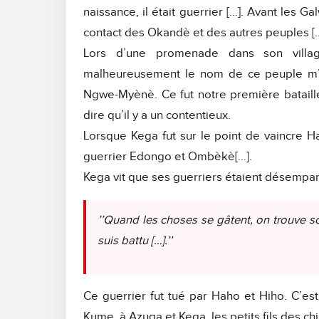
naissance, il était guerrier […]. Avant les G
contact des Okandè et des autres peuples […
Lors d’une promenade dans son villa
malheureusement le nom de ce peuple m’é
Ngwe-Myènè. Ce fut notre première bataille
dire qu’il y a un contentieux.
Lorsque Kega fut sur le point de vaincre Hah
guerrier Edongo et Ombèkè[…].
Kega vit que ses guerriers étaient désemparés,
’’Quand les choses se gâtent, on trouve so
suis battu […].’’
Ce guerrier fut tué par Haho et Hiho. C’es
Kume, à Azuga et Kega, les petits fils des ch