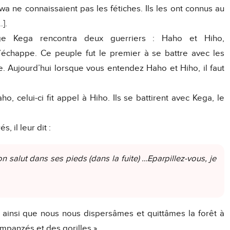
alwa ne connaissaient pas les fétiches. Ils les ont connus au
].
ge Kega rencontra deux guerriers : Haho et Hiho,
chappe. Ce peuple fut le premier à se battre avec les
. Aujourd’hui lorsque vous entendez Haho et Hiho, il faut
o, celui-ci fit appel à Hiho. Ils se battirent avec Kega, le
 il leur dit :
n salut dans ses pieds (dans la fuite) …Eparpillez-vous, je
t ainsi que nous nous dispersâmes et quittâmes la forêt à
impanzés et des gorilles » .