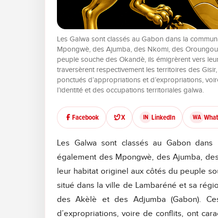
Les Galwa sont classés au Gabon dans la commun
Mpongwè, des Ajumba, des Nkomi, des Oroungou et
peuple souche des Okandè, ils émigrèrent vers leur t
traversèrent respectivement les territoires des Gis
ponctués d’appropriations et d’expropriations, voire 
l’identité et des occupations territoriales galwa.
Facebook
X
LinkedIn
What
IN
WA
Les Galwa sont classés au Gabon dans 
également des Mpongwè, des Ajumba, des
leur habitat originel aux côtés du peuple so
situé dans la ville de Lambaréné et sa région
des Akèlè et des Adjumba (Gabon). Ces 
d’expropriations, voire de conflits, ont carac