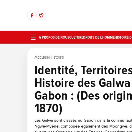
A PROPOS DE NOUS
CULTURE
DROITS DE L’HOMME
HISTOIRE
ID
Accueil
/
Histoire
Identité, Territoire
Histoire des Galwa
Gabon : (Des origin
1870)
Les Galwa sont classés au Gabon dans la communauté
Ngwé-Myèné, composée également des Mpongwè, d