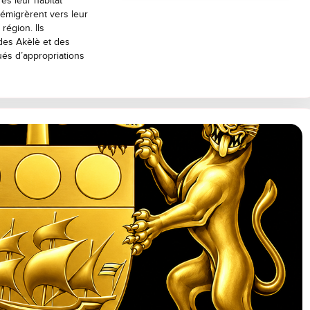
s leur habitat
émigrèrent vers leur
 région. Ils
 des Akèlè et des
és d’appropriations