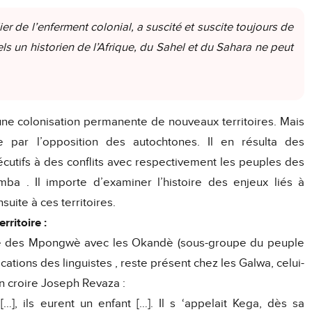
ier de l’enferment colonial, a suscité et suscite toujours de
s un historien de l’Afrique, du Sahel et du Sahara ne peut
’une colonisation permanente de nouveaux territoires. Mais
e par l’opposition des autochtones. Il en résulta des
cutifs à des conflits avec respectivement les peuples des
ba . Il importe d’examiner l’histoire des enjeux liés à
nsuite à ces territoires.
rritoire :
riale des Mpongwè avec les Okandè (sous-groupe du peuple
cations des linguistes , reste présent chez les Galwa, celui-
 en croire Joseph Revaza :
 […], ils eurent un enfant […]. Il s ‘appelait Kega, dès sa