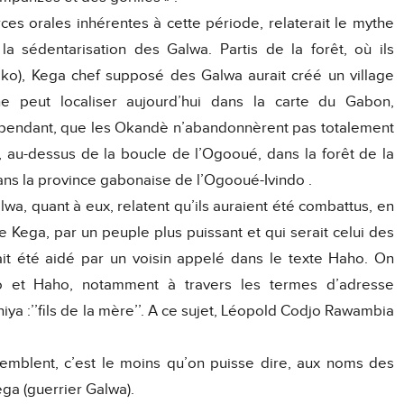
ces orales inhérentes à cette période, relaterait le mythe
 sédentarisation des Galwa. Partis de la forêt, où ils
ko), Kega chef supposé des Galwa aurait créé un village
e peut localiser aujourd’hui dans la carte du Gabon,
cependant, que les Okandè n’abandonnèrent pas totalement
ui, au-dessus de la boucle de l’Ogooué, dans la forêt de la
dans la province gabonaise de l’Ogooué-Ivindo .
lwa, quant à eux, relatent qu’ils auraient été combattus, en
 Kega, par un peuple plus puissant et qui serait celui des
ait été aidé par un voisin appelé dans le texte Haho. On
o et Haho, notamment à travers les termes d’adresse
ya :’’fils de la mère’’. A ce sujet, Léopold Codjo Rawambia
emblent, c’est le moins qu’on puisse dire, aux noms des
ga (guerrier Galwa).