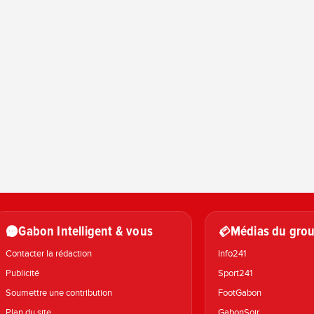
Gabon Intelligent & vous
Médias du grou
Contacter la rédaction
Info241
Publicité
Sport241
Soumettre une contribution
FootGabon
Plan du site
GabonSoir