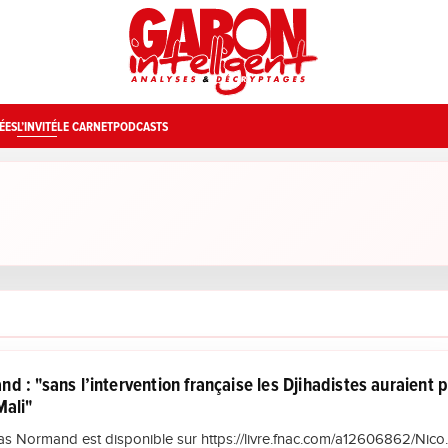
ÉES
L’INVITÉ
LE CARNET
PODCASTS
d : "sans l’intervention française les Djihadistes auraient p
Mali"
las Normand est disponible sur https://livre.fnac.com/a12606862/Nico..