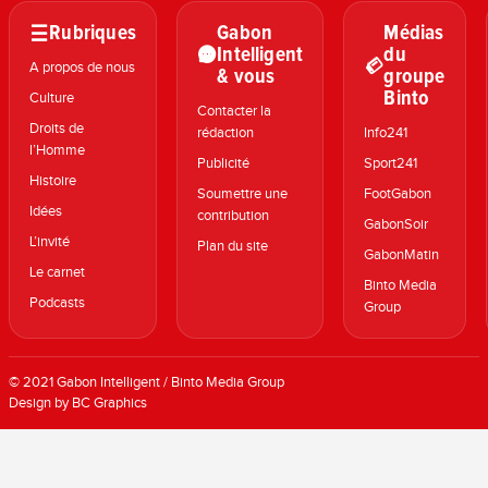
Rubriques
Gabon
Médias
Intelligent
du
A propos de nous
& vous
groupe
Binto
Culture
Contacter la
Droits de
rédaction
Info241
l’Homme
Publicité
Sport241
Histoire
Soumettre une
FootGabon
Idées
contribution
GabonSoir
L’invité
Plan du site
GabonMatin
Le carnet
Binto Media
Podcasts
Group
© 2021 Gabon Intelligent / Binto Media Group
Design by BC Graphics