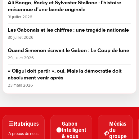
Ali Bongo, Rocky et Sylvester Stallone : l’histoire
méconnue d’une bande originale
31 juillet 2026
Les Gabonais et les chiffres : une tragédie nationale
30 juillet 2026
Quand Simenon écrivait le Gabon : Le Coup de lune
29 juillet 2026
« Oligui doit partir », oui. Mais la démocratie doit
absolument venir après
23 mars 2026
Rubriques
Gabon
Médias
Intelligent
du
A propos de nous
& vous
groupe