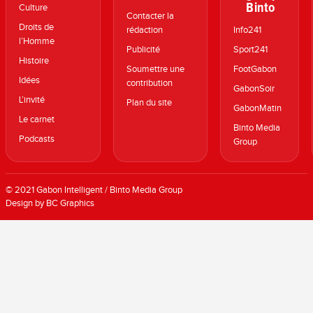
Binto
Culture
Contacter la
Droits de
rédaction
Info241
l’Homme
Publicité
Sport241
Histoire
Soumettre une
FootGabon
Idées
contribution
GabonSoir
L’invité
Plan du site
GabonMatin
Le carnet
Binto Media
Podcasts
Group
© 2021 Gabon Intelligent / Binto Media Group
Design by BC Graphics